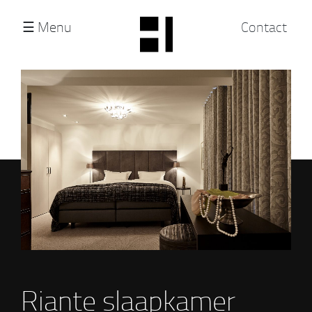
☰ Menu
Sluit
Contact
Contact
Jaren ’60 villa
Nieuwbouw penthouse
Vrijstaande villa
Verbouwing woonhuis
Bestaande Villa
Appartement park waterloo
Appartement Domaine Belle Cour
Riante slaapkamer
Riante slaapkamer